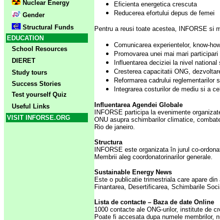
Nuclear Energy
Eficienta energetica crescuta
Reducerea efortului depus de femei
Gender
Structural Funds
Pentru a reusi toate acestea, INFORSE si m
EDUCATION
Comunicarea experientelor, know-how-lu
School Resources
Promovarea unei mai mari participari a o
DIERET
Influentarea deciziei la nivel national 
Cresterea capacitatii ONG, dezvoltar
Study tours
Reformarea cadrului reglementarilor si 
Success Stories
Integrarea costurilor de mediu si a cel
Test yourself Quiz
Influentarea Agendei Globale
Useful Links
INFORSE participa la evenimente organizate 
VISIT INFORSE.ORG
ONU asupra schimbarilor climatice, combater
Rio de janeiro.
Structura
INFORSE este organizata în jurul co-ordonator
Membrii aleg coordonatorinarilor generale.
Sustainable Energy News
Este o publicatie trimestriala care apare din
Finantarea, Desertificarea, Schimbarile Soci
Lista de contacte – Baza de date Online
1000 contacte ale ONG-urilor, institute de cr
Poate fi accesata dupa numele membrilor, num