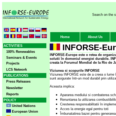
Search on the s
Home
About Us
INFORSE-Eur
ACTIVITIES
100% Renewables
INFORSE-Europe este o retea de organiz
Seminars & Events
solutii în domeniul energiei durabile. I
creata la Forumul Mondial de la Rio de Jan
Projects
LCS Network
Viziunea si scopurile INFORSE
Viziunea INFORSE este de a creea o lume în 
PUBLICATIONS
sunt asigurate într-un mod durabil prin utiliz
Press Releases
Aceasta implica:
Newsletter
Reports
Apararea mediului si combaterea schi
Renuntarea la utilizarea combustibililo
POLICY
Cresterea responsabilitatii în impleme
United Nations
Acces la energie egal pentru toti
European Union
Îmbunatatirea bazei pentru generarea d