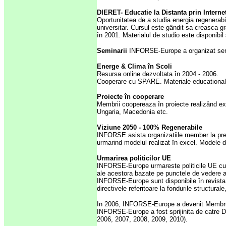
DIERET- Educatie la Distanta prin Interne
Oportunitatea de a studia energia regenerabil
universitar. Cursul este gândit sa creasca g
în 2001. Materialul de studio este disponibil
Seminarii
INFORSE-Europe a organizat semi
Energe & Clima în Scoli
Resursa online dezvoltata în 2004 - 2006.
Cooperare cu SPARE. Materiale educationale u
Proiecte în cooperare
Membrii coopereaza în proiecte realizând expo
Ungaria, Macedonia etc.
Viziune 2050 - 100% Regenerabile
INFORSE asista organizatiile member la pregat
urmarind modelul realizat în excel. Modele 
Urmarirea politicilor UE
INFORSE-Europe urmareste politicile UE cu pri
ale acestora bazate pe punctele de vedere al
INFORSE-Europe sunt disponibile în revista 
directivele referitoare la fondurile structural
In 2006, INFORSE-Europe a devenit Membru
INFORSE-Europe a fost sprijinita de catre D
2006, 2007, 2008, 2009, 2010).