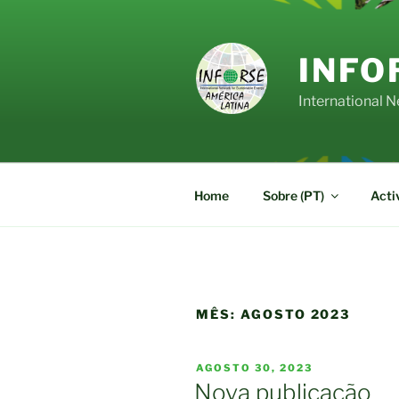
Pular
para
o
INFO
conteúdo
International 
Home
Sobre (PT)
Acti
MÊS:
AGOSTO 2023
PUBLICADO
AGOSTO 30, 2023
EM
Nova publicação