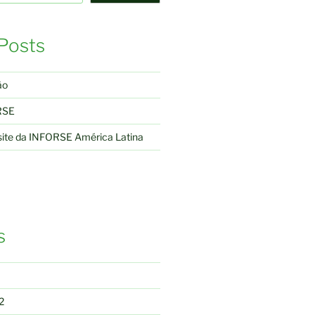
Posts
ão
RSE
site da INFORSE América Latina
s
2