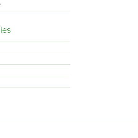
2
ies
a