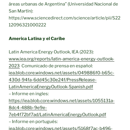
áreas urbanas de Argentina” (Universidad Nacional de
San Martín):
https://www.sciencedirect.com/science/article/pii/S22
12096321000222
America Latina y el Caribe
Latin America Energy Outlook, IEA (2023):
www.iea.org/reports/latin-america-energy-outlook-
2023
Comunicado de prensa en español:
iea.blob.core.windows.net/assets/049886f0-b65c-
430d-94fa-6dd45c30e24f/PressRelease-
LatinAmericaEnergyOutlook-Spanish.pdf
– Informe en ingles:
https://iea.blob.core.windows.net/assets/1055131a-
8dc4-488b-9e9e-
7eb4f72bf7ad/LatinAmericaEnergyOutlook.pdf
– Informe en portugués:
iea.blob.core.windows.net/assets/5168f7ac-b496-