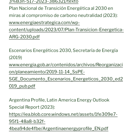
3%B3n-517-2023-386321/texto
Plan Nacional de Transición Energética al 2030 en
miras al compromiso de carbono neutralidad (2023):
www.energiaestrategica.com/wp-
content/uploads/2023/07/Plan-Transicion-Energetica-
ARG-2030.pdf
Escenarios Energéticos 2030, Secretaría de Energía
(2019)
www.energia.gob.ar/contenidos/archivos/Reorganizaci
on/planeamiento/2019-11-14_SsPE-
SGE_Documento_Escenarios_Energeticos_2030_ed2
019_pub.pdf
Argentina Profile, Latin America Energy Outlook
Special Report (2023):
https://iea.blob.core.windows.net/assets/1fe309e7-
95f1-48a8-b32f-
4bea94de4fbe/Argentinaenergyprofile_EN.pdf