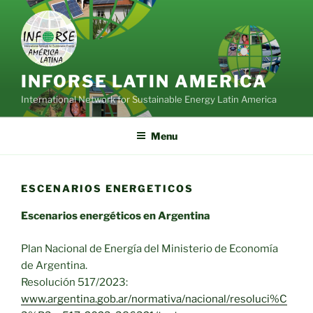
Skip
to
content
INFORSE LATIN AMERICA
International Network for Sustainable Energy Latin America
Menu
ESCENARIOS ENERGETICOS
Escenarios energéticos en Argentina
Plan Nacional de Energía del Ministerio de Economía
de Argentina.
Resolución 517/2023:
www.argentina.gob.ar/normativa/nacional/resoluci%C